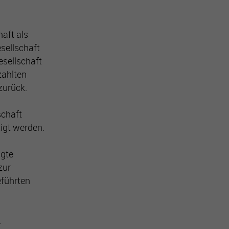
haft als
sellschaft
esellschaft
zahlten
zurück.
schaft
igt werden.
igte
zur
eführten
ht.