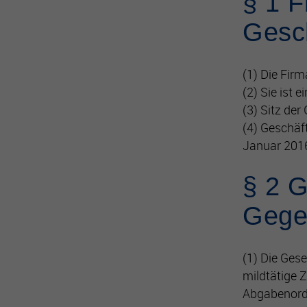
§ 1 F
Gesch
(1) Die Fir
(2) Sie ist
(3) Sitz der
(4) Geschäf
Januar 201
§ 2 G
Gege
(1) Die Ges
mildtätige 
Abgabenord