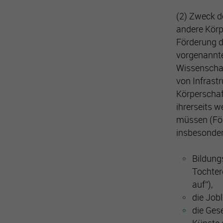
(2) Zweck d
andere Körp
Förderung d
vorgenannt
Wissenschaf
von Infrast
Körperschaf
ihrerseits 
müssen (För
insbesonder
Bildung
Tochter
auf“),
die Job
die Ges