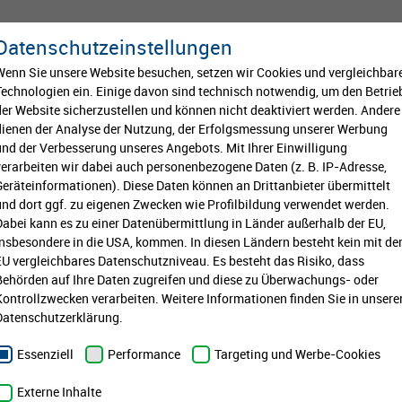
Von klein auf
Bildung
Kultur
Datenschutzeinstellungen
Wenn Sie unsere Website besuchen, setzen wir Cookies und vergleichbar
Technologien ein. Einige davon sind technisch notwendig, um den Betrie
der Website sicherzustellen und können nicht deaktiviert werden. Andere
dienen der Analyse der Nutzung, der Erfolgsmessung unserer Werbung
und der Verbesserung unseres Angebots. Mit Ihrer Einwilligung
 Satzung
r Wohnen
Folkwang
Zahlen und Fakten
Teilnahmebedingungen
Viva con Agua
AWO-Projekt Backup
verarbeiten wir dabei auch personenbezogene Daten (z. B. IP-Adresse,
Geräteinformationen). Diese Daten können an Drittanbieter übermittelt
und dort ggf. zu eigenen Zwecken wie Profilbildung verwendet werden.
und
Kinderchor Musiktheater im Revier
Projekte
Berufsorientierungsprojekt
e unserer Stiftung ist die Förderung geeigneter gemeinn
Dabei kann es zu einer Datenübermittlung in Länder außerhalb der EU,
insbesondere in die USA, kommen. In diesen Ländern besteht kein mit de
 Projekte im Tätigkeitsgebiet der GELSENWASSER AG und 
t
Neue Philharmonie Westfalen - Kids-Progra
EU vergleichbares Datenschutzniveau. Es besteht das Risiko, dass
llschaften. Im Fokus stehen dabei Jugendförderung, Bild
Behörden auf Ihre Daten zugreifen und diese zu Überwachungs- oder
Kontrollzwecken verarbeiten. Weitere Informationen finden Sie in unsere
Datenschutzerklärung.
Essenziell
Performance
Targeting und Werbe-Cookies
Externe Inhalte