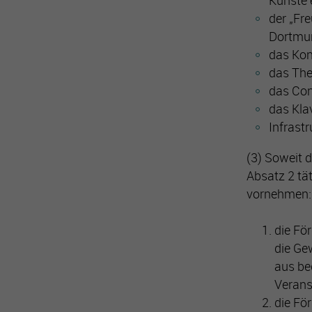
Künste e
der „Fre
Dortmu
das Ko
das The
das Con
das Kla
Infrast
(3) Soweit 
Absatz 2 tä
vornehmen:
die Fö
die Ge
aus be
Verans
die För