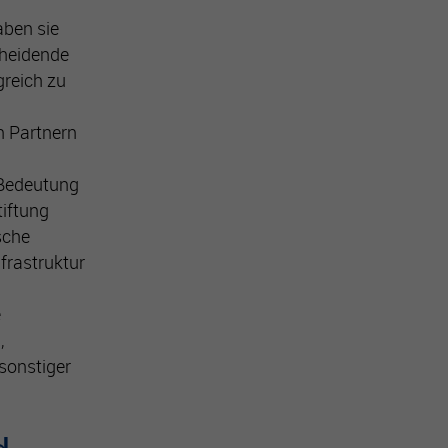
aben sie
cheidende
greich zu
 Partnern
 Bedeutung
tiftung
sche
nfrastruktur
e
,
sonstiger