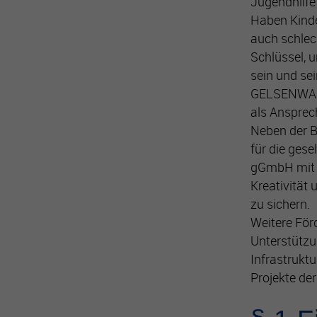
Jugendhilfe
Haben Kinde
auch schlec
Schlüssel, u
sein und se
GELSENWASS
als Ansprec
Neben der B
für die ges
gGmbH mit i
Kreativität 
zu sichern.
Weitere Fö
Unterstützu
Infrastrukt
Projekte de