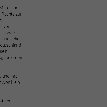
Mitteln an
n Rechts zur
t
t, von
ns sowie
inländische
 Deutschland
 sein
ßgabe sollen
 und ihrer
„von klein
ät der