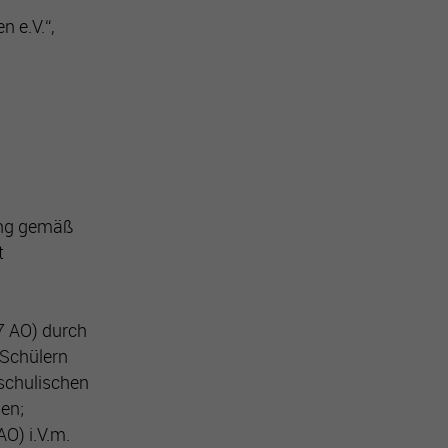
n e.V.“,
rung gemäß
t
 7 AO) durch
 Schülern
rschulischen
en;
AO) i.V.m.