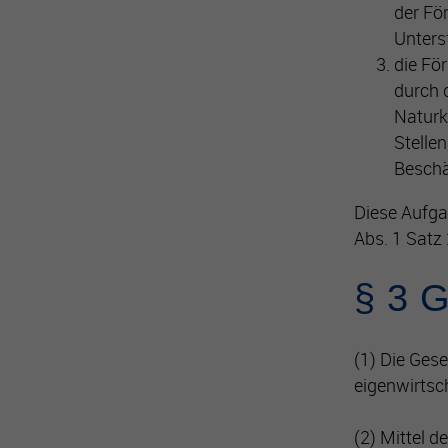
der Fö
Unters
die Fö
durch 
Naturk
Stelle
Beschä
Diese Aufga
Abs. 1 Satz 
§ 3 G
(1) Die Gesel
eigenwirtsc
(2) Mittel 