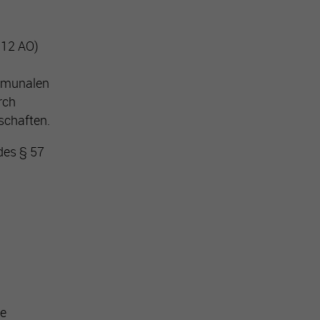
 12 AO)
ommunalen
rch
schaften.
des § 57
ke