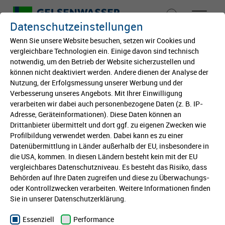
Datenschutzeinstellungen
Wenn Sie unsere Website besuchen, setzen wir Cookies und
vergleichbare Technologien ein. Einige davon sind technisch
notwendig, um den Betrieb der Website sicherzustellen und
Startseite
können nicht deaktiviert werden. Andere dienen der Analyse der
Sophia Merwald ist Writer
Nutzung, der Erfolgsmessung unserer Werbung und der
Von klein auf
Verbesserung unseres Angebots. Mit Ihrer Einwilligung
in Residence
verarbeiten wir dabei auch personenbezogene Daten (z. B. IP-
Gelsenkirchen 2025
Adresse, Geräteinformationen). Diese Daten können an
Bildung
Drittanbieter übermittelt und dort ggf. zu eigenen Zwecken wie
Profilbildung verwendet werden. Dabei kann es zu einer
Wir fördern auch in diesem Jahr das
Datenübermittlung in Länder außerhalb der EU, insbesondere in
Kultur
die USA, kommen. In diesen Ländern besteht kein mit der EU
Literaturstipendium „Writer in Residence“ in
vergleichbares Datenschutzniveau. Es besteht das Risiko, dass
Kooperation mit der Stadt Gelsenkirchen und der
Behörden auf Ihre Daten zugreifen und diese zu Überwachungs-
International
Stadterneuerungs-Gesellschaft (SEG).
oder Kontrollzwecken verarbeiten. Weitere Informationen finden
Sie in unserer Datenschutzerklärung.
Sophia Merwald, eine 27-jährige freie Autorin und
Stiftung
Essenziell
Performance