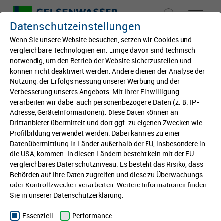
Datenschutzeinstellungen
Wenn Sie unsere Website besuchen, setzen wir Cookies und
vergleichbare Technologien ein. Einige davon sind technisch
notwendig, um den Betrieb der Website sicherzustellen und
Startseite
können nicht deaktiviert werden. Andere dienen der Analyse der
Projekt des Monats August
Nutzung, der Erfolgsmessung unserer Werbung und der
Von klein auf
Verbesserung unseres Angebots. Mit Ihrer Einwilligung
2025: Pestalozzi-Grünlinge
verarbeiten wir dabei auch personenbezogene Daten (z. B. IP-
Adresse, Geräteinformationen). Diese Daten können an
Bildung
Drittanbieter übermittelt und dort ggf. zu eigenen Zwecken wie
Die „Pestalozzi-Grünlinge“ er Pestalozzischule in
Profilbildung verwendet werden. Dabei kann es zu einer
Marl sind unser Projekt des Monats im August
Datenübermittlung in Länder außerhalb der EU, insbesondere in
Kultur
2025. Im Zentrum der Aktivitäten stehen bei den
die USA, kommen. In diesen Ländern besteht kein mit der EU
Grundschüler*innen der Insekten- und
vergleichbares Datenschutzniveau. Es besteht das Risiko, dass
Behörden auf Ihre Daten zugreifen und diese zu Überwachungs-
Vogelschutz.
International
oder Kontrollzwecken verarbeiten. Weitere Informationen finden
Sie in unserer Datenschutzerklärung.
Der bereits vorhandene Schulgarten wurde neu
Stiftung
rekultiviert: Es entstanden Hoch- und
Essenziell
Performance