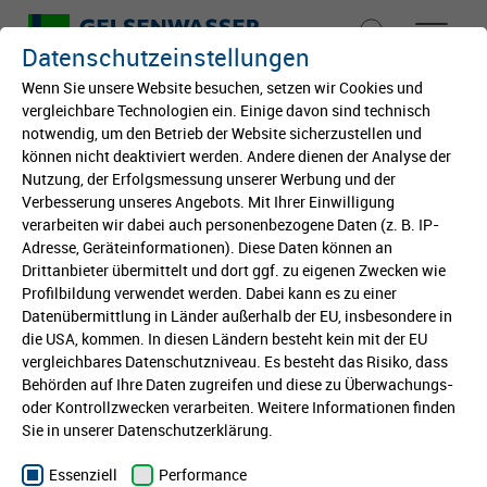
Datenschutzeinstellungen
Wenn Sie unsere Website besuchen, setzen wir Cookies und
vergleichbare Technologien ein. Einige davon sind technisch
notwendig, um den Betrieb der Website sicherzustellen und
Startseite
können nicht deaktiviert werden. Andere dienen der Analyse der
Nutzung, der Erfolgsmessung unserer Werbung und der
Von klein auf
Verbesserung unseres Angebots. Mit Ihrer Einwilligung
verarbeiten wir dabei auch personenbezogene Daten (z. B. IP-
Adresse, Geräteinformationen). Diese Daten können an
Bildung
Drittanbieter übermittelt und dort ggf. zu eigenen Zwecken wie
Profilbildung verwendet werden. Dabei kann es zu einer
Datenübermittlung in Länder außerhalb der EU, insbesondere in
Kultur
die USA, kommen. In diesen Ländern besteht kein mit der EU
vergleichbares Datenschutzniveau. Es besteht das Risiko, dass
Behörden auf Ihre Daten zugreifen und diese zu Überwachungs-
International
oder Kontrollzwecken verarbeiten. Weitere Informationen finden
Sie in unserer Datenschutzerklärung.
Unser Hauptanliegen
Stiftung
Bildung für Kinder und
Essenziell
Performance