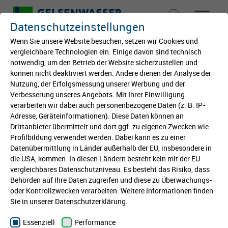
Datenschutzeinstellungen
Wenn Sie unsere Website besuchen, setzen wir Cookies und
vergleichbare Technologien ein. Einige davon sind technisch
notwendig, um den Betrieb der Website sicherzustellen und
Startseite
können nicht deaktiviert werden. Andere dienen der Analyse der
Berufsorientierung in der
Nutzung, der Erfolgsmessung unserer Werbung und der
Von klein auf
Verbesserung unseres Angebots. Mit Ihrer Einwilligung
Gesamtschule
verarbeiten wir dabei auch personenbezogene Daten (z. B. IP-
Gelsenkirchen-Horst
Adresse, Geräteinformationen). Diese Daten können an
Bildung
Drittanbieter übermittelt und dort ggf. zu eigenen Zwecken wie
Profilbildung verwendet werden. Dabei kann es zu einer
Eine unglaublich wichtige und wertvolle Erfahrung
Datenübermittlung in Länder außerhalb der EU, insbesondere in
Kultur
die USA, kommen. In diesen Ländern besteht kein mit der EU
für alle Teilnehmer*innen!
vergleichbares Datenschutzniveau. Es besteht das Risiko, dass
Behörden auf Ihre Daten zugreifen und diese zu Überwachungs-
International
Noch 1 bis 2 Jahre bis zum Abi und keine Idee, wie
oder Kontrollzwecken verarbeiten. Weitere Informationen finden
es dann weitergeht?
Sie in unserer Datenschutzerklärung.
Stiftung
Essenziell
Performance